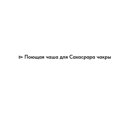
▻ Поющая чаша для Cахасрара чакры