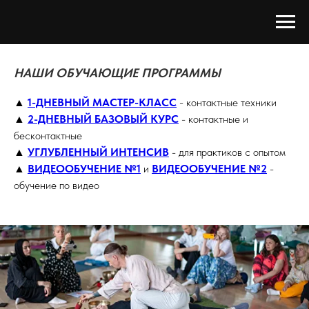
НАШИ ОБУЧАЮЩИЕ ПРОГРАММЫ
▲
1-ДНЕВНЫЙ МАСТЕР-КЛАСС
-
контактные техники
▲
2-ДНЕВНЫЙ БАЗОВЫЙ КУРС
- контактные и
бесконтактные
▲
УГЛУБЛЕННЫЙ ИНТЕНСИВ
- для практиков с опытом
▲
ВИДЕООБУЧЕНИЕ №1
и
ВИДЕООБУЧЕНИЕ №2
-
обучение по видео