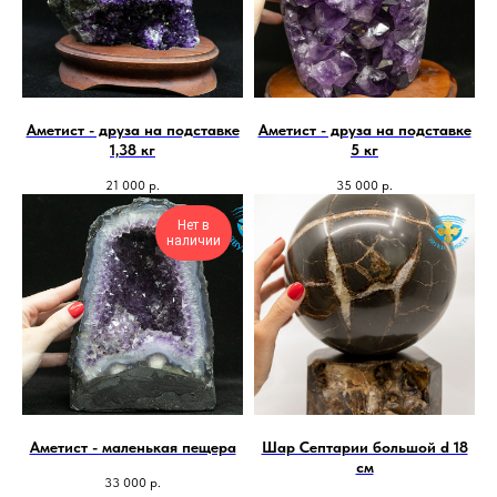
Аметист - друза на подставке
Аметист - друза на подставке
1,38 кг
5 кг
21 000
р.
35 000
р.
Нет в
наличии
Аметист - маленькая пещера
Шар Септарии большой d 18
см
33 000
р.