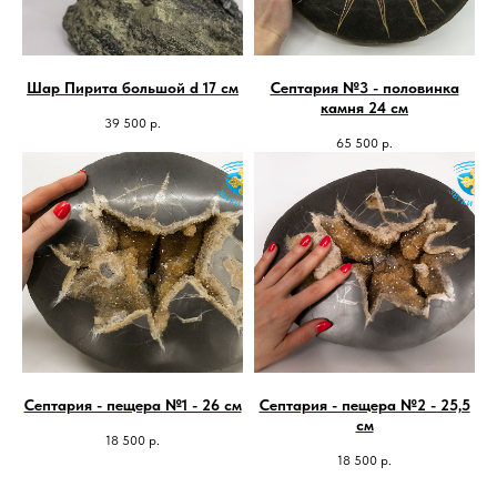
Шар Пирита большой d 17 см
Септария №3 - половинка
камня 24 см
39 500
р.
65 500
р.
Септария - пещера №1 - 26 см
Септария - пещера №2 - 25,5
см
18 500
р.
18 500
р.