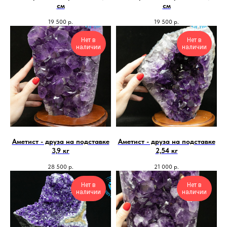
см
см
19 500
р.
19 500
р.
Нет в
Нет в
наличии
наличии
Аметист - друза на подставке
Аметист - друза на подставке
3,9 кг
2,54 кг
28 500
р.
21 000
р.
Нет в
Нет в
наличии
наличии