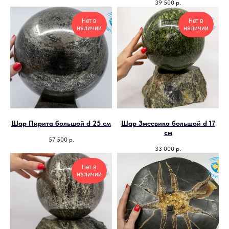
39 500
р.
Нет в
Нет в
наличии
наличии
Шар Пирита большой d 25 см
Шар Змеевика большой d 17
см
57 500
р.
33 000
р.
Нет в
наличии