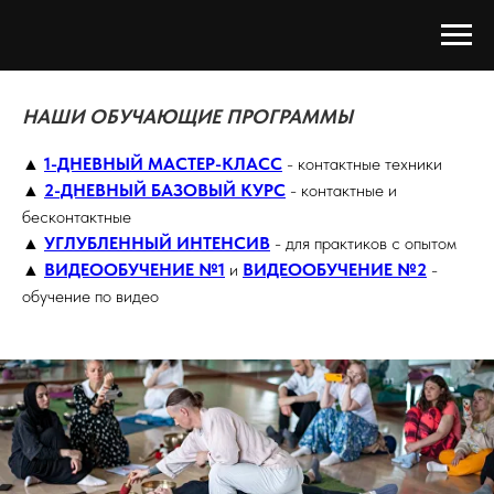
НАШИ ОБУЧАЮЩИЕ ПРОГРАММЫ
▲
1-ДНЕВНЫЙ МАСТЕР-КЛАСС
-
контактные техники
▲
2-ДНЕВНЫЙ БАЗОВЫЙ КУРС
- контактные и
бесконтактные
▲
УГЛУБЛЕННЫЙ ИНТЕНСИВ
- для практиков с опытом
▲
ВИДЕООБУЧЕНИЕ №1
и
ВИДЕООБУЧЕНИЕ №2
-
обучение по видео