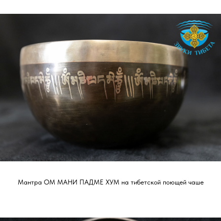
Мантра ОМ МАНИ ПАДМЕ ХУМ на тибетской поющей чаше