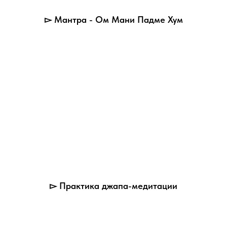
▻ Мантра - Ом Мани Падме Хум
▻ Практика джапа-медитации