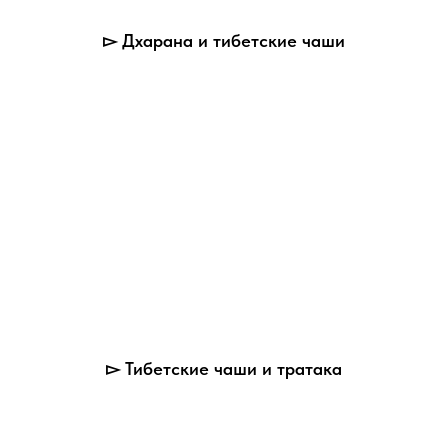
▻ Дхарана и тибетские чаши
▻ Тибетские чаши и тратака