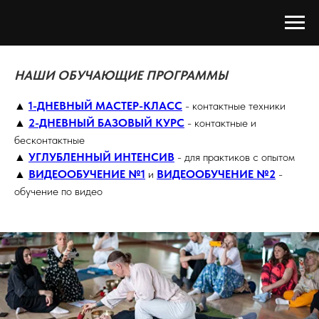
НАШИ ОБУЧАЮЩИЕ ПРОГРАММЫ
▲
1-ДНЕВНЫЙ МАСТЕР-КЛАСС
-
контактные техники
▲
2-ДНЕВНЫЙ БАЗОВЫЙ КУРС
- контактные и
бесконтактные
▲
УГЛУБЛЕННЫЙ ИНТЕНСИВ
- для практиков с опытом
▲
ВИДЕООБУЧЕНИЕ №1
и
ВИДЕООБУЧЕНИЕ №2
-
обучение по видео