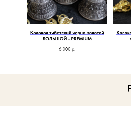
Колокол тибетский черно-золотой
Колоко
БОЛЬШОЙ - PREMIUM
6 000
р.