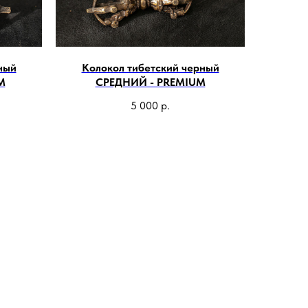
ный
Колокол тибетский черный
M
СРЕДНИЙ - PREMIUM
5 000
р.