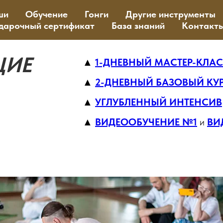
ши
Обучение
Гонги
Другие инструменты
дарочный сертификат
База знаний
Контакт
ЩИЕ
▲
1-ДНЕВНЫЙ МАСТЕР-КЛА
▲
2-ДНЕВНЫЙ БАЗОВЫЙ КУ
▲
УГЛУБЛЕННЫЙ ИНТЕНСИВ
▲
ВИДЕООБУЧЕНИЕ №1
и
ВИ