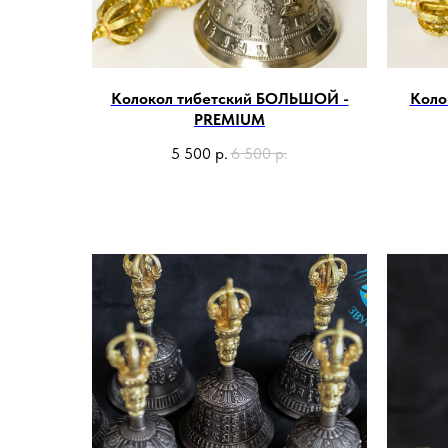
Колокол тибетский БОЛЬШОЙ -
Коло
PREMIUM
5 500
р.
6 500
р.