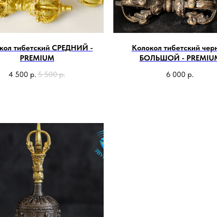
кол тибетский СРЕДНИЙ -
Колокол тибетский чер
PREMIUM
БОЛЬШОЙ - PREMIU
4 500
р.
5 500
р.
6 000
р.