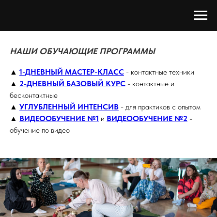
НАШИ ОБУЧАЮЩИЕ ПРОГРАММЫ
▲
1-ДНЕВНЫЙ МАСТЕР-КЛАСС
-
контактные техники
▲
2-ДНЕВНЫЙ БАЗОВЫЙ КУРС
- контактные и
бесконтактные
▲
УГЛУБЛЕННЫЙ ИНТЕНСИВ
- для практиков с опытом
▲
ВИДЕООБУЧЕНИЕ №1
и
ВИДЕООБУЧЕНИЕ №2
-
обучение по видео