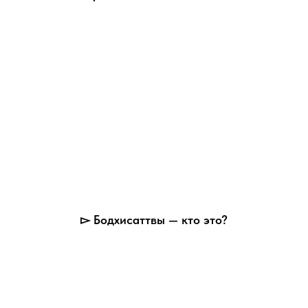
▻ Бодхисаттвы — кто это?