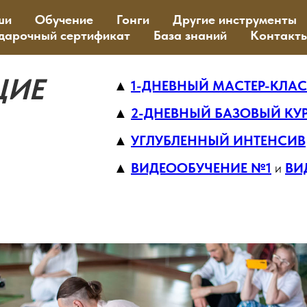
ши
Обучение
Гонги
Другие инструменты
дарочный сертификат
База знаний
Контакт
ЩИЕ
▲
1-ДНЕВНЫЙ МАСТЕР-КЛА
▲
2-ДНЕВНЫЙ БАЗОВЫЙ КУ
▲
УГЛУБЛЕННЫЙ ИНТЕНСИВ
▲
ВИДЕООБУЧЕНИЕ №1
и
ВИ