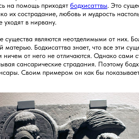
сь на помощь приходят
бодхисаттвы
. Это суще
о их сострадание, любовь и мудрость настол
 уходят в нирвану.
е существа являются неотделимыми от них. Бол
 матерью. Бодхисаттва знает, что все эти сущ
 ничем от него не отличаются. Однако сами с
тывая сансарические страдания. Поэтому бодх
нсары. Своим примером он как бы показывает,